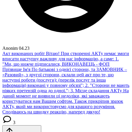
Anonim
04.23
Акт виконаних робіт
Вітаю! При створенні АКТу немає змоги
вписати наступну важливу для нас інформацію, а саме: 1.
"Ми, що нижче підписалися, ВИКОНАВЕЦЬ - ФОП
Прізвище Ім'я По батькові з однієї сторони, та ЗАМОВНИК –
«Разовий», з другої сторони, склали цей акт про те, що
наступні роботи (послуги): (перелік послуг та інша
інформація) виконані у повному обсязі"; 2. "Сторони не мають
ніяких претензій одна до одної."; 3. Місце складання АКТу На
даний момент не виявили ці недоліки, які заважають
користуватися нам Вашим софтом. Також прикріпив зразок
АКТу, який ми використовуємо для кращого розуміння.
Сподіваюсь на швидку реакцію, наперед дякую!
3