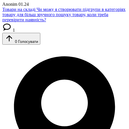
Anonim
01.24
Товари на складі
Чи можу я створювати підгрупи в категоріях
товару для більш зручного пошуку товару, коли треба
перевірити наявність?
1
0
Голосувати