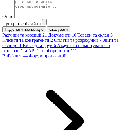
Опис
Прикріплені файли
Скасувати
Рахунки та корекції
21
Документи
10
Товари та склад
3
Клієнти та контрагенти
2
Оплати та розрахунки
7
Звіти та
експорт
1
Вигляд та друк
6
Акаунт та налаштування
5
Інтеграції та API
1
Інші пропозиції
11
BitFaktura — Форум пропозицій