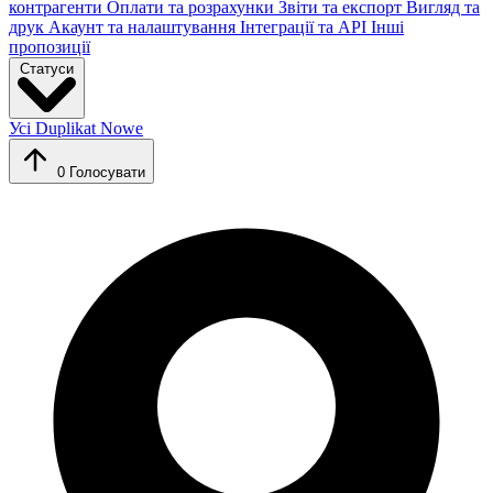
контрагенти
Оплати та розрахунки
Звіти та експорт
Вигляд та
друк
Акаунт та налаштування
Інтеграції та API
Інші
пропозиції
Статуси
Усі
Duplikat
Nowe
0
Голосувати