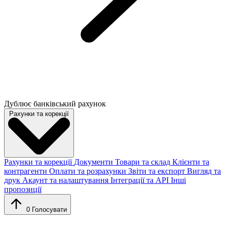
Дублює банківський рахунок
Рахунки та корекції
Рахунки та корекції
Документи
Товари та склад
Клієнти та
контрагенти
Оплати та розрахунки
Звіти та експорт
Вигляд та
друк
Акаунт та налаштування
Інтеграції та API
Інші
пропозиції
0
Голосувати