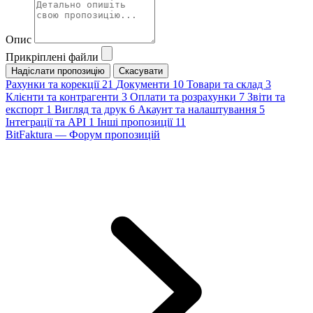
Опис
Прикріплені файли
Скасувати
Рахунки та корекції
21
Документи
10
Товари та склад
3
Клієнти та контрагенти
3
Оплати та розрахунки
7
Звіти та
експорт
1
Вигляд та друк
6
Акаунт та налаштування
5
Інтеграції та API
1
Інші пропозиції
11
BitFaktura — Форум пропозицій