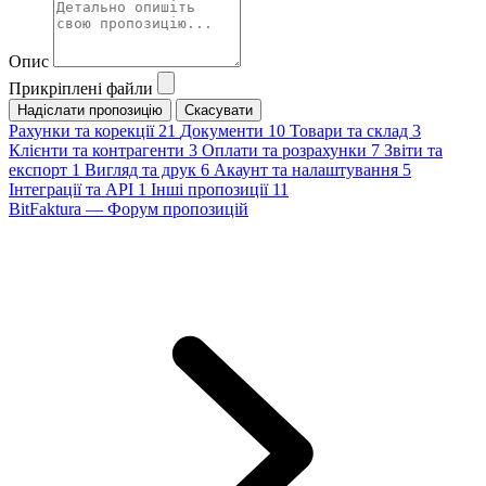
Опис
Прикріплені файли
Скасувати
Рахунки та корекції
21
Документи
10
Товари та склад
3
Клієнти та контрагенти
3
Оплати та розрахунки
7
Звіти та
експорт
1
Вигляд та друк
6
Акаунт та налаштування
5
Інтеграції та API
1
Інші пропозиції
11
BitFaktura — Форум пропозицій