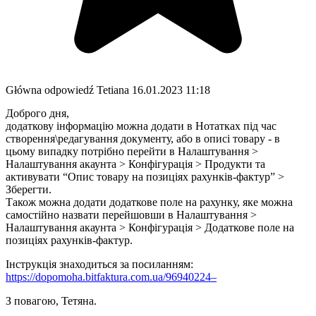
Główna odpowiedź
Tetiana
16.01.2023 11:18
Доброго дня,
додаткову інформацію можна додати в Нотатках під час
створення\редагування документу, або в описі товару - в
цьому випадку потрібно перейти в Налаштування >
Налаштування акаунта > Конфігурація > Продукти та
активувати “Опис товару на позиціях рахунків-фактур” >
Зберегти.
Також можна додати додаткове поле на рахунку, яке можна
самостійно назвати перейшовши в Налаштування >
Налаштування акаунта > Конфігурація > Додаткове поле на
позиціях рахунків-фактур.
Інструкція знаходиться за посиланням:
https://dopomoha.bitfaktura.com.ua/96940224–
З повагою, Тетяна.