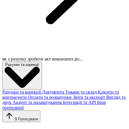
як з рахунку зробити акт виконаних ро...
Рахунки та корекції
Рахунки та корекції
Документи
Товари та склад
Клієнти та
контрагенти
Оплати та розрахунки
Звіти та експорт
Вигляд та
друк
Акаунт та налаштування
Інтеграції та API
Інші
пропозиції
0
Голосувати