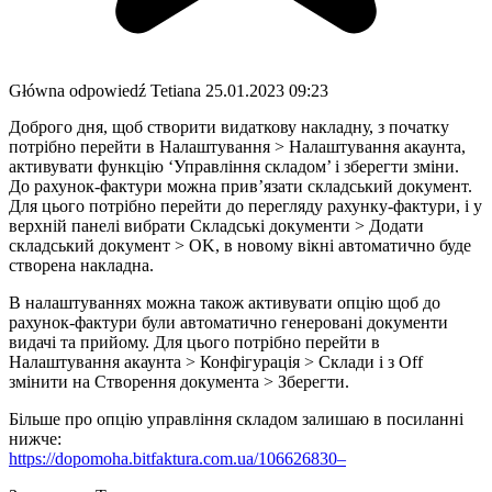
Główna odpowiedź
Tetiana
25.01.2023 09:23
Доброго дня, щоб створити видаткову накладну, з початку
потрібно перейти в Налаштування > Налаштування акаунта,
активувати функцію ‘Управління складом’ і зберегти зміни.
До рахунок-фактури можна прив’язати складський документ.
Для цього потрібно перейти до перегляду рахунку-фактури, і у
верхній панелі вибрати Складські документи > Додати
складський документ > OK, в новому вікні автоматично буде
створена накладна.
В налаштуваннях можна також активувати опцію щоб до
рахунок-фактури були автоматично генеровані документи
видачі та прийому. Для цього потрібно перейти в
Налаштування акаунта > Конфігурація > Склади і з Off
змінити на Створення документа > Зберегти.
Більше про опцію управління складом залишаю в посиланні
нижче:
https://dopomoha.bitfaktura.com.ua/106626830–