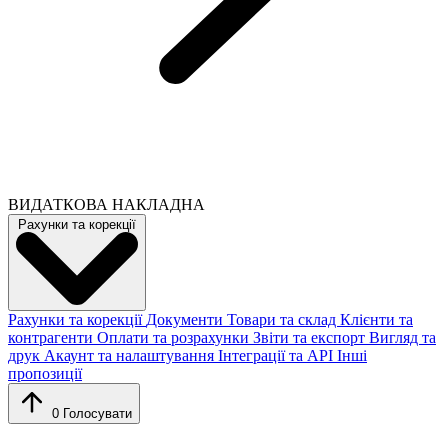
ВИДАТКОВА НАКЛАДНА
Рахунки та корекції
Рахунки та корекції
Документи
Товари та склад
Клієнти та
контрагенти
Оплати та розрахунки
Звіти та експорт
Вигляд та
друк
Акаунт та налаштування
Інтеграції та API
Інші
пропозиції
0
Голосувати