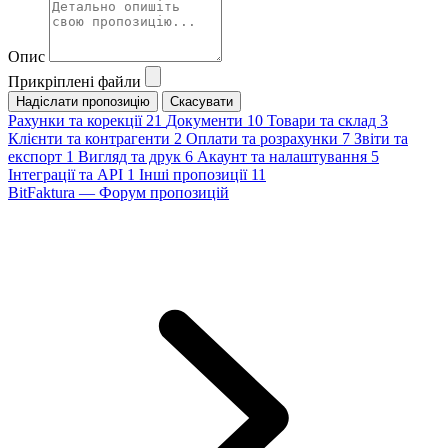
Опис
Прикріплені файли
Скасувати
Рахунки та корекції
21
Документи
10
Товари та склад
3
Клієнти та контрагенти
2
Оплати та розрахунки
7
Звіти та
експорт
1
Вигляд та друк
6
Акаунт та налаштування
5
Інтеграції та API
1
Інші пропозиції
11
BitFaktura — Форум пропозицій