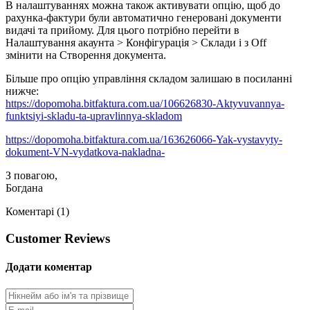
В налаштуваннях можна також активувати опцію, щоб до
рахунка-фактури були автоматично генеровані документи
видачі та прийому. Для цього потрібно перейти в
Налаштування акаунта > Конфігурація > Склади і з Off
змінити на Створення документа.
Більше про опцію управління складом залишаю в посиланні
нижче:
https://dopomoha.bitfaktura.com.ua/106626830-Aktyvuvannya-
funktsiyi-skladu-ta-upravlinnya-skladom
https://dopomoha.bitfaktura.com.ua/163626066-Yak-vystavyty-
dokument-VN-vydatkova-nakladna-
З повагою,
Богдана
Коментарі (1)
Customer Reviews
Додати коментар