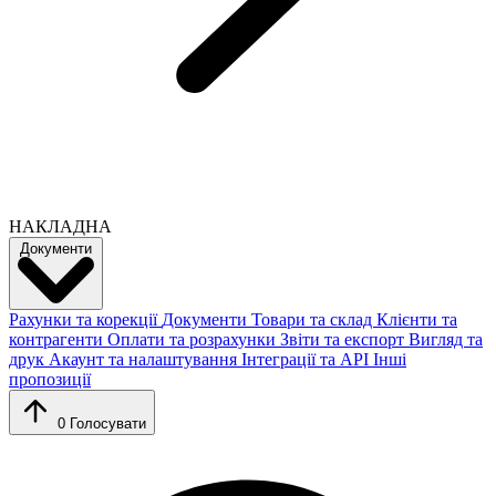
НАКЛАДНА
Документи
Рахунки та корекції
Документи
Товари та склад
Клієнти та
контрагенти
Оплати та розрахунки
Звіти та експорт
Вигляд та
друк
Акаунт та налаштування
Інтеграції та API
Інші
пропозиції
0
Голосувати