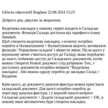
Główna odpowiedź
Bogdana
22.08.2024 15:23
Доброго дня, дякуємо за звернення.
Видаткова накладна у нашому сервісі входить в Складські
документи. Функція Склади доступна від тарифного плану
Standard.
Щоб створити видаткову накладну, з початку потрібно
перейти в Налаштування > Налаштування акаунта, активувати
функцію ‘Управління складом’ і зберегти зміни. Після цього у
верхньому меню з’явиться доступ до Складу, якщо перейдемо
до нього, побачимо доступ до Складських документів, потім
можна створити Новий документ і під рубрикою Тип, з
доступних документів потрібно вибрати “Видаткова
накладна’. Або можна одразу перейти до закладки Склад >
Видання.
Крім цього, до документу рахунок-фактура можна прив’язати
складський документ. Для цього потрібно перейти до
перегляду рахунка-фактури, і у верхній панелі вибрати
Складські документи > Додати складський документ > OK, в
новому вікні автоматично буде створена накладна.