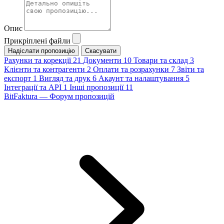
Опис
Прикріплені файли
Скасувати
Рахунки та корекції
21
Документи
10
Товари та склад
3
Клієнти та контрагенти
2
Оплати та розрахунки
7
Звіти та
експорт
1
Вигляд та друк
6
Акаунт та налаштування
5
Інтеграції та API
1
Інші пропозиції
11
BitFaktura — Форум пропозицій