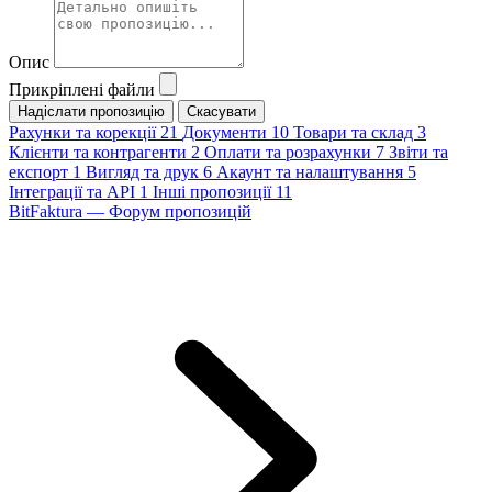
Опис
Прикріплені файли
Скасувати
Рахунки та корекції
21
Документи
10
Товари та склад
3
Клієнти та контрагенти
2
Оплати та розрахунки
7
Звіти та
експорт
1
Вигляд та друк
6
Акаунт та налаштування
5
Інтеграції та API
1
Інші пропозиції
11
BitFaktura — Форум пропозицій