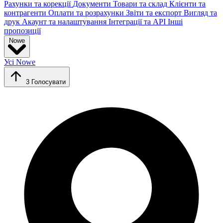
Рахунки та корекції
Документи
Товари та склад
Клієнти та
контрагенти
Оплати та розрахунки
Звіти та експорт
Вигляд та
друк
Акаунт та налаштування
Інтеграції та API
Інші
пропозиції
Nowe
Усі
Nowe
3
Голосувати