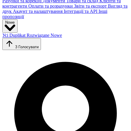
Рахунки та корекції
Документи
Товари та склад
Клієнти та
контрагенти
Оплати та розрахунки
Звіти та експорт
Вигляд та
друк
Акаунт та налаштування
Інтеграції та API
Інші
пропозиції
Nowe
Усі
Duplikat
Rozwiązane
Nowe
3
Голосувати