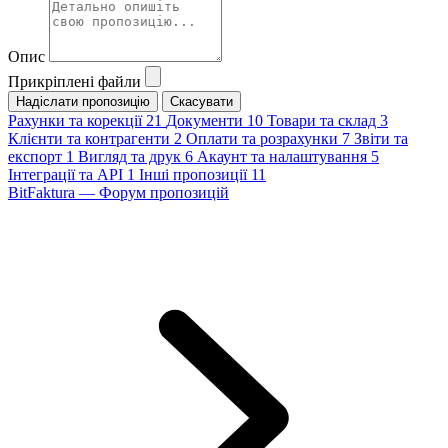
Опис
Прикріплені файли
Скасувати
Рахунки та корекції
21
Документи
10
Товари та склад
3
Клієнти та контрагенти
2
Оплати та розрахунки
7
Звіти та
експорт
1
Вигляд та друк
6
Акаунт та налаштування
5
Інтеграції та API
1
Інші пропозиції
11
BitFaktura — Форум пропозицій